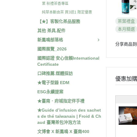
業 秋禮茶香專區
純草本斷由茶 買3送1 限定優惠
茶葉禮盒
【★】客製化茶品服務
本月精選
其他 茶具.配件
新鳳鳴部落格
分享商品到
國際展覽_2026
國際認證 安心信賴International
Certificate
口碑推薦.媒體採訪
優惠加
★電子型錄 EDM
ESG永續提案
★臺南．府城指定伴手禮
★Guide d’infusion des sachet
s de thé taïwanais | Froid & Ch
aud 臺灣茶包沖泡方法
文博會 X 新鳳鳴 X 臺南400