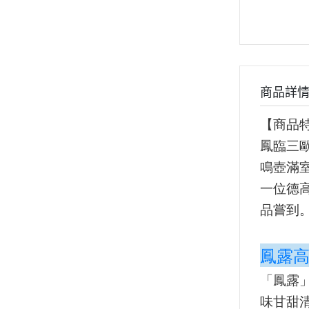
商品詳
【商品
鳳臨三
鳴壺滿
一位德
品嘗到
鳳露高
「鳳露
味甘甜清