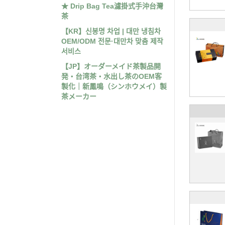
★ Drip Bag Tea濾掛式手沖台灣
茶
【KR】신봉명 차업 | 대만 냉침차
OEM/ODM 전문·대만차 맞춤 제작
서비스
【JP】オーダーメイド茶製品開
発・台湾茶・水出し茶のOEM客
製化｜新鳳鳴（シンホウメイ）製
茶メーカー