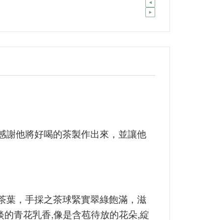
感謝他將好喝的茶製作出來，並讓他
茶葉，手採之茶球緊實翠綠飽滿，滋
淡的青花乳香,像是含苞待放的花朵,綻