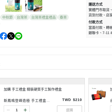
運送方式
實體門市取貨
貨到付款
店
中秋節
台灣茶
台灣茶禮盒禮品
春茶
付款方式
當面付款
轉
銀聯卡
7-11 
購
加購 手工禮盒 精裝硬質手工製作禮盒
TWD
$210
新鳳鳴登峰造極 手工禮盒組
(加購選配)