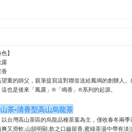
情
特色】
歐露
室香
高望重的師父，親筆提寫這對聯並送給鳳鳴的創辦人。
。這也是後來「鳳露」®「鳴香」®系列的起源。
山茶-清香型高山烏龍茶
」以台灣高山茶區的烏龍品種茶葉為主，僅收春冬兩季
爽又滑軟,山韻明顯,飲之口齒留香,蜜綠茶湯中帶有淡