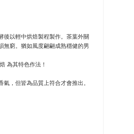
酵後以輕中烘焙製程製作。茶葉外關
韻無窮。猶如風度翩翩成熟穩健的男
焙 為其特色作法！
香氣，但皆為品質上符合才會推出。