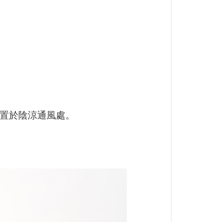
請置於陰涼通風處。