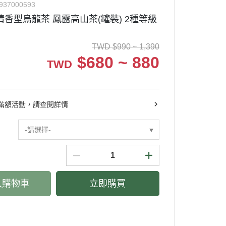
937000593
清香型烏龍茶 鳳露高山茶(罐裝) 2種等級
TWD
$
990 ~ 1,390
$
680 ~ 880
TWD
滿額活動，請查閱詳情
-請選擇-
入購物車
立即購買