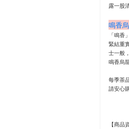
露一股
鳴香烏
「鳴香
緊結重
士一般
鳴香烏
每季茶
請安心
【商品