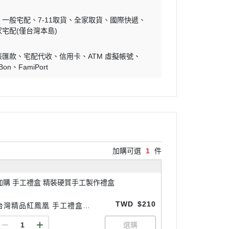
一般宅配
7-11取貨
全家取貨
國際快遞
家宅配(僅台灣本島)
帳匯款
宅配代收
信用卡
ATM 虛擬帳號
iBon
FamiPort
加購可選
1
件
加購 手工禮盒 精裝硬質手工製作禮盒
TWD
$210
台灣精品紅鳳凰 手工禮盒組
(加購選配)