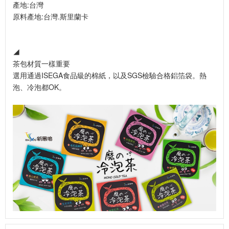
產地:台灣
原料產地:台灣.斯里蘭卡
◢
茶包材質一樣重要
選用通過ISEGA食品級的棉紙，以及SGS檢驗合格鋁箔袋。熱
泡、冷泡都OK。