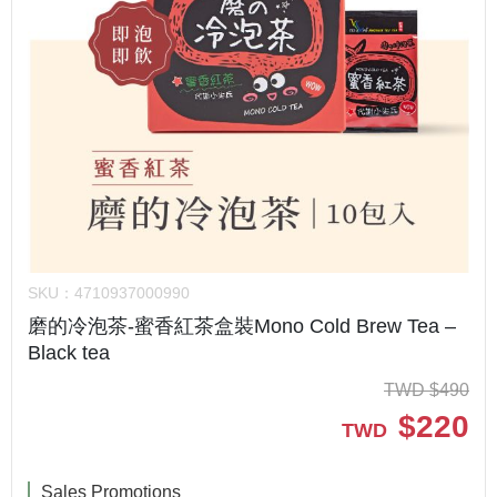
SKU：
4710937000990
磨的冷泡茶-蜜香紅茶盒裝Mono Cold Brew Tea –
Black tea
TWD
$
490
$
220
TWD
Sales Promotions