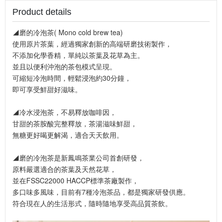
Product details
◢磨的冷泡茶( Mono cold brew tea)
使用原片茶葉，經過獨家創新的高端研磨技術製作，
不添加化學香精，單純以茶葉及花草為主。
並且以便利沖泡的茶包模式呈現。
可縮短冷泡時間，輕鬆浸泡約30分鐘，
即可享受鮮甜好滋味。
◢冷水浸泡茶，不易釋放咖啡因，
甘甜的茶胺酸完整釋放，茶湯滋味鮮甜，
無糖更好喝更解渴，適合天天飲用。
◢磨的冷泡茶是新鳳鳴茶業公司首創研發，
原料嚴選適合的茶葉及天然花草，
並在FSSC22000 HACCP標準茶廠製作，
多口味多風味，目前有7種冷泡茶品，都是獨家研發供應。
符合現在人的生活形式，隨時隨地享受高品質茶飲。