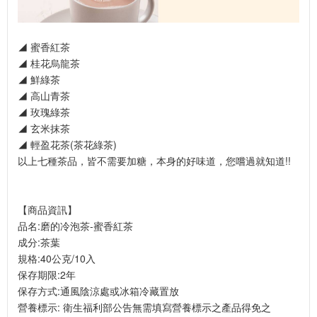
◢ 蜜香紅茶
◢ 桂花烏龍茶
◢ 鮮綠茶
◢ 高山青茶
◢ 玫瑰綠茶
◢ 玄米抹茶
◢ 輕盈花茶(茶花綠茶)
以上七種茶品，皆不需要加糖，本身的好味道，您嚐過就知道!!
【商品資訊】
品名:磨的冷泡茶-蜜香紅茶
成分:茶葉
規格:40公克/10入
保存期限:2年
保存方式:通風陰涼處或冰箱冷藏置放
營養標示: 衛生福利部公告無需填寫營養標示之產品得免之