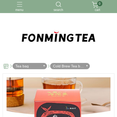
0
menu
search
cart
冷泡茶
台灣茶
茶包
Tea bag
Cold Brew Tea bag
s