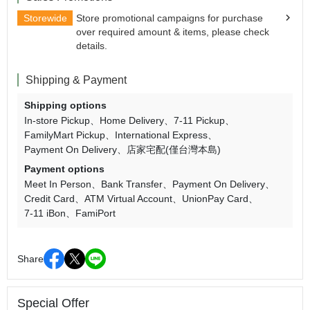
Storewide
Store promotional campaigns for purchase
over required amount & items, please check
details.
Shipping & Payment
Shipping options
In-store Pickup
Home Delivery
7-11 Pickup
FamilyMart Pickup
International Express
Payment On Delivery
店家宅配(僅台灣本島)
Payment options
Meet In Person
Bank Transfer
Payment On Delivery
Credit Card
ATM Virtual Account
UnionPay Card
7-11 iBon
FamiPort
Share
Special Offer