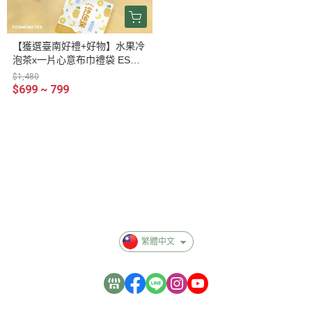
【獲選臺南好禮+好物】水果冷
泡茶x一片心意布巾禮袋 ESG
永續提案
$1,480
$699 ~ 799
關於
全部商品
付款方式說明
會員權益說明
繁體中文