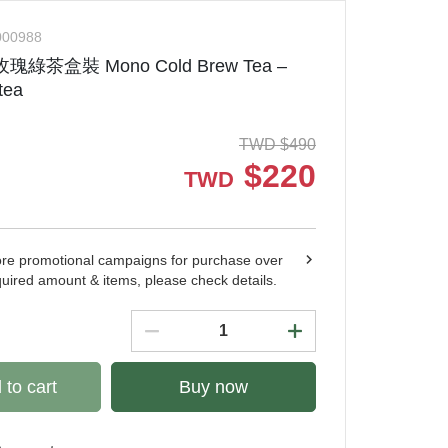
000988
綠茶盒裝 Mono Cold Brew Tea –
tea
TWD
$
490
$
220
TWD
ore promotional campaigns for purchase over
quired amount & items, please check details.
 to cart
Buy now