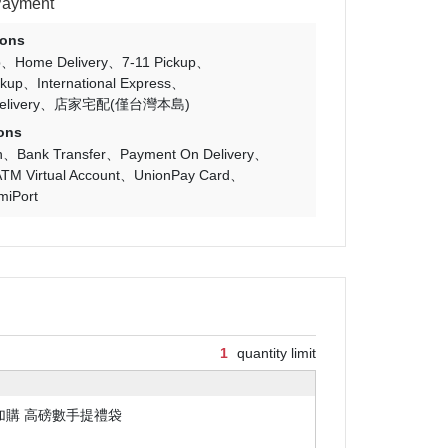
Payment
ions
p
Home Delivery
7-11 Pickup
ckup
International Express
livery
店家宅配(僅台灣本島)
ons
n
Bank Transfer
Payment On Delivery
TM Virtual Account
UnionPay Card
miPort
1
quantity limit
加購 高磅數手提禮袋