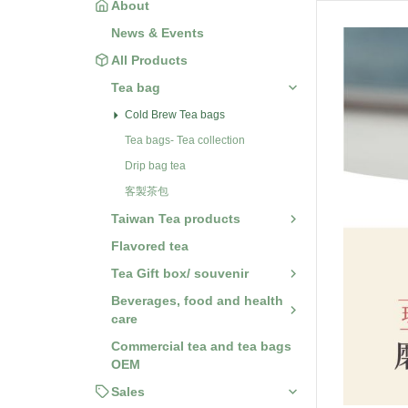
About
News & Events
All Products
Tea bag
Cold Brew Tea bags
Tea bags- Tea collection
Drip bag tea
客製茶包
Taiwan Tea products
Flavored tea
Tea Gift box/ souvenir
Beverages, food and health
care
Commercial tea and tea bags
OEM
Sales