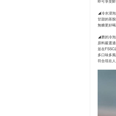
即可享受鮮
◢冷水浸泡
甘甜的茶胺
無糖更好喝
◢磨的冷泡
原料嚴選適
並在FSSC
多口味多風
符合現在人