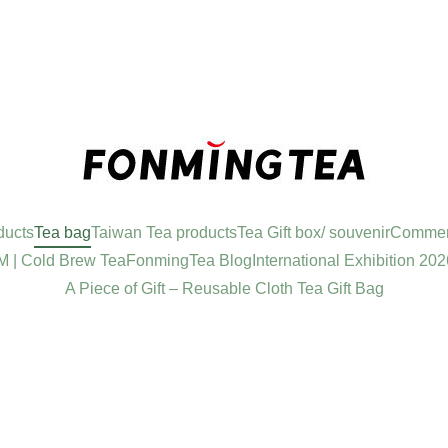
ducts
Tea bag
Taiwan Tea products
Tea Gift box/ souvenir
Commerc
 | Cold Brew Tea
FonmingTea Blog
International Exhibition 202
A Piece of Gift – Reusable Cloth Tea Gift Bag