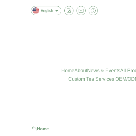
English
Home
About
News & Events
All Pro
Custom Tea Services OEM/ODM
Home