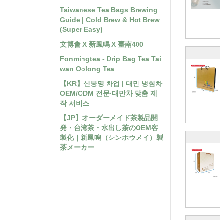
Taiwanese Tea Bags Brewing
Guide | Cold Brew & Hot Brew
(Super Easy)
文博會 X 新鳳鳴 X 臺南400
Fonmingtea - Drip Bag Tea Tai
wan Oolong Tea
【KR】신봉명 차업 | 대만 냉침차
OEM/ODM 전문·대만차 맞춤 제
작 서비스
【JP】オーダーメイド茶製品開
発・台湾茶・水出し茶のOEM客
製化｜新鳳鳴（シンホウメイ）製
茶メーカー