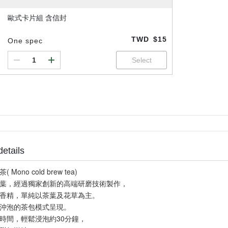
歐式卡片組 含信封
TWD
$15
One spec
details
Mono cold brew tea)
葉，經過獨家創新的高端研磨技術製作，
香精，單純以茶葉及花草為主。
沖泡的茶包模式呈現。
時間，輕鬆浸泡約30分鐘，