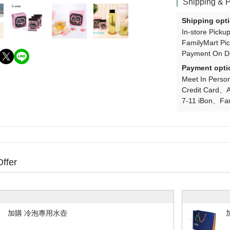
Shipping & 
Shipping opt
In-store Picku
FamilyMart Pi
Payment On De
Payment opti
Meet In Perso
Credit Card
A
7-11 iBon
Fa
Offer
加購 冷泡專用水壺