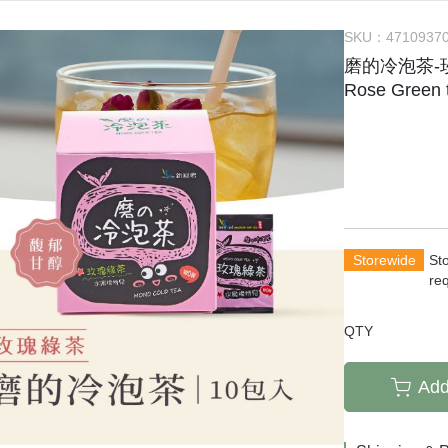
SKU：
4710937
磨的冷泡茶-玫瑰
Rose Green 
Storewide
St
re
QTY
Add