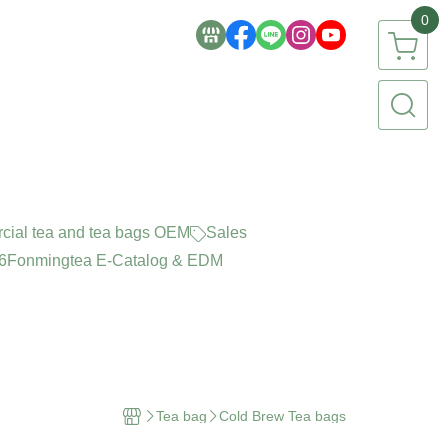
0
ial tea and tea bags OEM
Sales
6
Fonmingtea E-Catalog & EDM
Tea bag
Cold Brew Tea bags