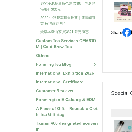
磨的冷泡茶量販包裝 業務用 任選滿
額現折300元
2026 中秋茶葉禮盒推薦｜新鳳鳴茶
業 秋禮茶香專區
純草本斷由茶 買3送1 限定優惠
Share
Custom Tea Services OEM/OD
M | Cold Brew Tea
Others
FonmingTea Blog
International Exhibition 2026
International Certificate
Customer Reviews
Special 
Fonmingtea E-Catalog & EDM
A Piece of Gift – Reusable Clot
h Tea Gift Bag
Tainan 400 designated souven
ir